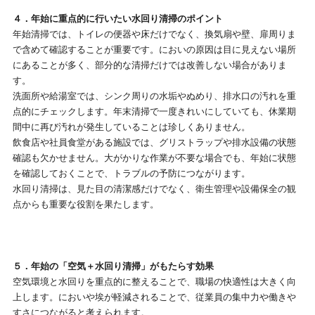
４．年始に重点的に行いたい水回り清掃のポイント
年始清掃では、トイレの便器や床だけでなく、換気扇や壁、扉周りま
で含めて確認することが重要です。においの原因は目に見えない場所
にあることが多く、部分的な清掃だけでは改善しない場合がありま
す。
洗面所や給湯室では、シンク周りの水垢やぬめり、排水口の汚れを重
点的にチェックします。年末清掃で一度きれいにしていても、休業期
間中に再び汚れが発生していることは珍しくありません。
飲食店や社員食堂がある施設では、グリストラップや排水設備の状態
確認も欠かせません。大がかりな作業が不要な場合でも、年始に状態
を確認しておくことで、トラブルの予防につながります。
水回り清掃は、見た目の清潔感だけでなく、衛生管理や設備保全の観
点からも重要な役割を果たします。
５．年始の「空気＋水回り清掃」がもたらす効果
空気環境と水回りを重点的に整えることで、職場の快適性は大きく向
上します。においや埃が軽減されることで、従業員の集中力や働きや
すさにつながると考えられます。