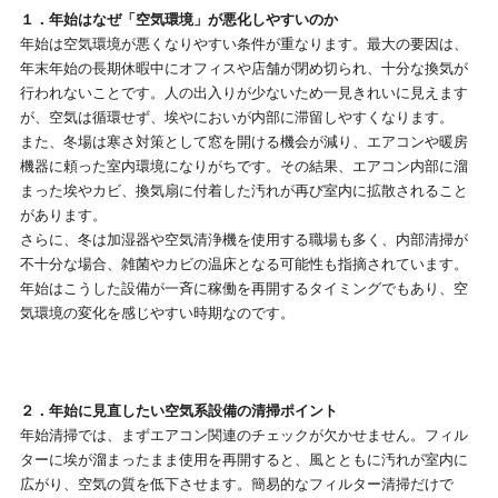
１．年始はなぜ「空気環境」が悪化しやすいのか
年始は空気環境が悪くなりやすい条件が重なります。最大の要因は、
年末年始の長期休暇中にオフィスや店舗が閉め切られ、十分な換気が
行われないことです。人の出入りが少ないため一見きれいに見えます
が、空気は循環せず、埃やにおいが内部に滞留しやすくなります。
また、冬場は寒さ対策として窓を開ける機会が減り、エアコンや暖房
機器に頼った室内環境になりがちです。その結果、エアコン内部に溜
まった埃やカビ、換気扇に付着した汚れが再び室内に拡散されること
があります。
さらに、冬は加湿器や空気清浄機を使用する職場も多く、内部清掃が
不十分な場合、雑菌やカビの温床となる可能性も指摘されています。
年始はこうした設備が一斉に稼働を再開するタイミングでもあり、空
気環境の変化を感じやすい時期なのです。
２．年始に見直したい空気系設備の清掃ポイント
年始清掃では、まずエアコン関連のチェックが欠かせません。フィル
ターに埃が溜まったまま使用を再開すると、風とともに汚れが室内に
広がり、空気の質を低下させます。簡易的なフィルター清掃だけで