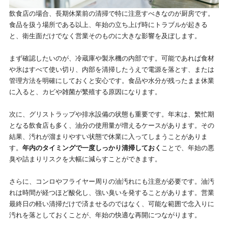
飲食店の場合、長期休業前の清掃で特に注意すべきなのが厨房です。
食品を扱う場所である以上、年始の立ち上げ時にトラブルが起きる
と、衛生面だけでなく営業そのものに大きな影響を及ぼします。
まず確認したいのが、冷蔵庫や製氷機の内部です。可能であれば食材
や氷はすべて使い切り、内部を清掃したうえで電源を落とす、または
管理方法を明確にしておくと安心です。食品や水分が残ったまま休業
に入ると、カビや雑菌が繁殖する原因になります。
次に、グリストラップや排水設備の状態も重要です。年末は、繁忙期
となる飲食店も多く、油分の使用量が増えるケースがあります。その
結果、汚れが溜まりやすい状態で休業に入ってしまうことがありま
す。
年内のタイミングで一度しっかり清掃しておく
ことで、年始の悪
臭や詰まりリスクを大幅に減らすことができます。
さらに、コンロやフライヤー周りの油汚れにも注意が必要です。油汚
れは時間が経つほど酸化し、強い臭いを発することがあります。営業
最終日の軽い清掃だけで済ませるのではなく、可能な範囲で念入りに
汚れを落としておくことが、年始の快適な再開につながります。