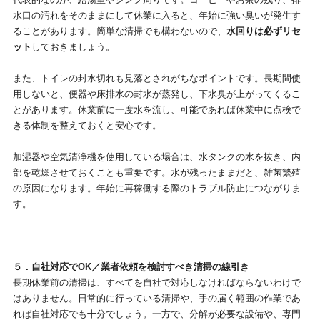
水口の汚れをそのままにして休業に入ると、年始に強い臭いが発生す
ることがあります。簡単な清掃でも構わないので、
水回りは必ずリセ
ット
しておきましょう。
また、トイレの封水切れも見落とされがちなポイントです。長期間使
用しないと、便器や床排水の封水が蒸発し、下水臭が上がってくるこ
とがあります。休業前に一度水を流し、可能であれば休業中に点検で
きる体制を整えておくと安心です。
加湿器や空気清浄機を使用している場合は、水タンクの水を抜き、内
部を乾燥させておくことも重要です。水が残ったままだと、雑菌繁殖
の原因になります。年始に再稼働する際のトラブル防止につながりま
す。
５．自社対応でOK／業者依頼を検討すべき清掃の線引き
長期休業前の清掃は、すべてを自社で対応しなければならないわけで
はありません。日常的に行っている清掃や、手の届く範囲の作業であ
れば自社対応でも十分でしょう。一方で、分解が必要な設備や、専門