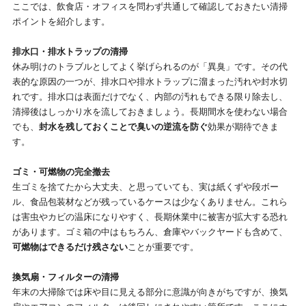
ここでは、飲食店・オフィスを問わず共通して確認しておきたい清掃
ポイントを紹介します。
排水口・排水トラップの清掃
休み明けのトラブルとしてよく挙げられるのが「異臭」です。その代
表的な原因の一つが、排水口や排水トラップに溜まった汚れや封水切
れです。排水口は表面だけでなく、内部の汚れもできる限り除去し、
清掃後はしっかり水を流しておきましょう。長期間水を使わない場合
でも、
封水を残しておくことで臭いの逆流を防ぐ
効果が期待できま
す。
ゴミ・可燃物の完全撤去
生ゴミを捨てたから大丈夫、と思っていても、実は紙くずや段ボー
ル、食品包装材などが残っているケースは少なくありません。これら
は害虫やカビの温床になりやすく、長期休業中に被害が拡大する恐れ
があります。ゴミ箱の中はもちろん、倉庫やバックヤードも含めて、
可燃物はできるだけ残さない
ことが重要です。
換気扇・フィルターの清掃
年末の大掃除では床や目に見える部分に意識が向きがちですが、換気