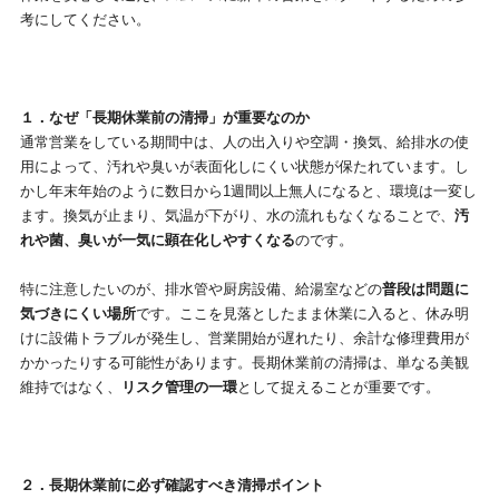
考にしてください。
１．なぜ「長期休業前の清掃」が重要なのか
通常営業をしている期間中は、人の出入りや空調・換気、給排水の使
用によって、汚れや臭いが表面化しにくい状態が保たれています。し
かし年末年始のように数日から1週間以上無人になると、環境は一変し
ます。換気が止まり、気温が下がり、水の流れもなくなることで、
汚
れや菌、臭いが一気に顕在化しやすくなる
のです。
特に注意したいのが、排水管や厨房設備、給湯室などの
普段は問題に
気づきにくい場所
です。ここを見落としたまま休業に入ると、休み明
けに設備トラブルが発生し、営業開始が遅れたり、余計な修理費用が
かかったりする可能性があります。長期休業前の清掃は、単なる美観
維持ではなく、
リスク管理の一環
として捉えることが重要です。
２．長期休業前に必ず確認すべき清掃ポイント